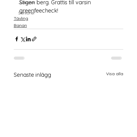
Stigen berg. Grattis till varsin 
Juniorer
greenfeecheck!
Seniorer
Tävling
Banan
Visa alla
Senaste inlägg