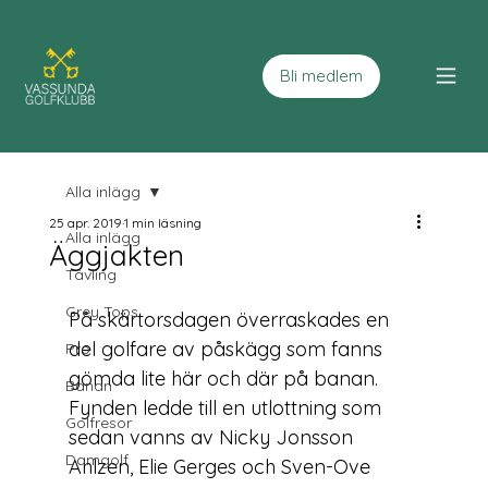
Bli medlem
Alla inlägg
25 apr. 2019
1 min läsning
Alla inlägg
Äggjakten
Tävling
Grey Tops
På skärtorsdagen överraskades en 
del golfare av påskägg som fanns 
Pro
gömda lite här och där på banan. 
Banan
Fynden ledde till en utlottning som 
Golfresor
sedan vanns av Nicky Jonsson 
Damgolf
Ahlzen, Elie Gerges och Sven-Ove 