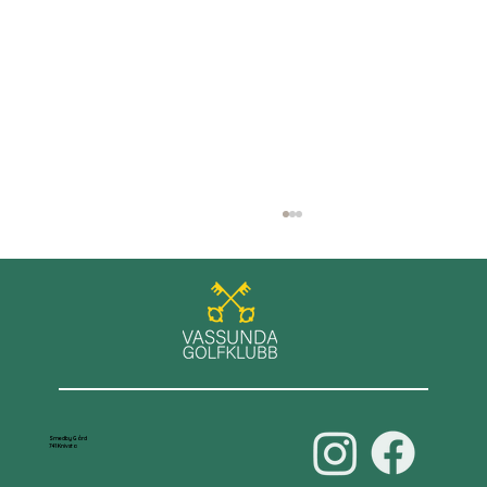
Våra damer leder D70-serien
Smedby Gård
741 Knivsta