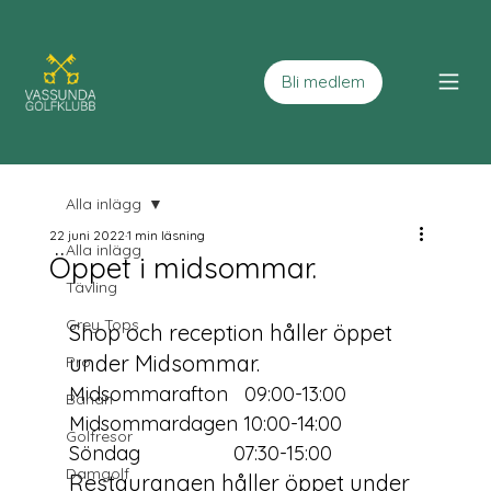
Bli medlem
Alla inlägg
22 juni 2022
1 min läsning
Alla inlägg
Öppet i midsommar.
Tävling
Grey Tops
Shop och reception håller öppet 
under Midsommar.
Pro
Midsommarafton   09:00-13:00
Banan
Midsommardagen 10:00-14:00
Golfresor
Söndag                 07:30-15:00
Damgolf
Restaurangen håller öppet under 