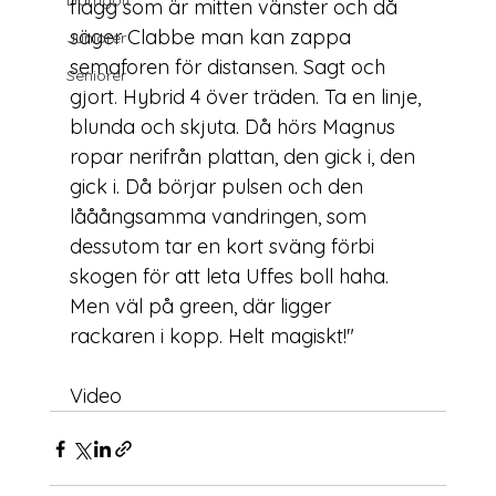
Damgolf
flagg som är mitten vänster och då 
säger Clabbe man kan zappa 
Juniorer
semaforen för distansen. Sagt och 
Seniorer
gjort. Hybrid 4 över träden. Ta en linje, 
blunda och skjuta. Då hörs Magnus 
ropar nerifrån plattan, den gick i, den 
gick i. Då börjar pulsen och den 
lååångsamma vandringen, som 
dessutom tar en kort sväng förbi 
skogen för att leta Uffes boll haha. 
Men väl på green, där ligger 
rackaren i kopp. Helt magiskt!"

Video