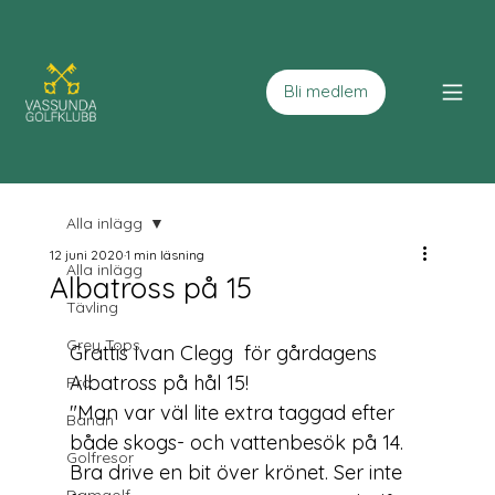
Bli medlem
Alla inlägg
12 juni 2020
1 min läsning
Alla inlägg
Albatross på 15
Tävling
Grey Tops
Grattis Ivan Clegg  för gårdagens 
Albatross på hål 15!
Pro
"Man var väl lite extra taggad efter 
Banan
både skogs- och vattenbesök på 14. 
Golfresor
Bra drive en bit över krönet. Ser inte 