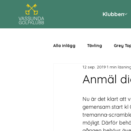
Klubben
Alla inlägg
Tävling
Grey To
12 sep. 2019
1 min läsnin
Anmäl di
Nu är det klart att 
gemensam start kl 
tremanna-scramble so
möjligt. Därför beh
gången behövs även