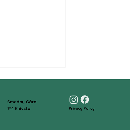
Smedby Gård
741 Knivsta
Privacy Policy
 Tops 13 - bra golfväder