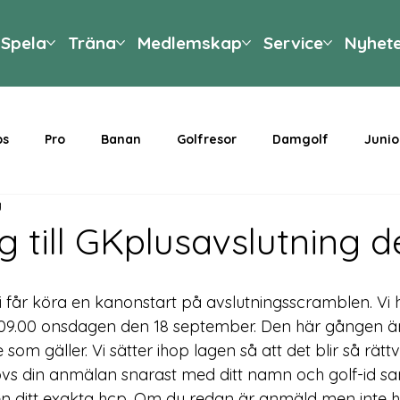
Spela
Träna
Medlemskap
Service
Nyhet
ps
Pro
Banan
Golfresor
Damgolf
Junio
g
g till GKplusavslutning d
vi får köra en kanonstart på avslutningsscramblen. Vi h
09.00 onsdagen den 18 september
. Den här gången är
m gäller. Vi sätter ihop lagen så att det blir så rättv
övs din anmälan snarast med ditt namn och golf-id sa
 ditt 
exakta hcp
. Om du redan är anmäld men inte ha