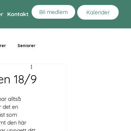
Bli medlem
Kalender
er
Kontakt
rer
Seniorer
en 18/9
ar alltså 
 det en 
ist som 
mt den här 
r uppgett ditt 