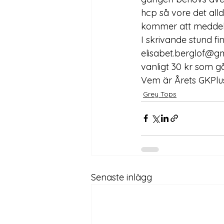
hcp så vore det alld
kommer att meddelas
I skrivande stund fi
elisabet.berglof@g
vanligt 30 kr som gå
Vem är Årets GKPlus
Grey Tops
Senaste inlägg