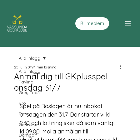
Bli medlem
Alla inlägg
25 juli 2019
1 min läsning
Alla inlägg
Anmäl dig till GKplusspel
Tävling
onsdag 31/7
Grey Tops
Pro
Spel på 
Roslagen
 är nu inbokat 
Banan
onsdagen den 31.7
. Där startar vi kl 
9.30 och lottning sker då som vanligt 
Golfresor
kl 09.00. Maila anmälan till 
Damgolf
elisabet.berglof@gmail.com
 senast kl 