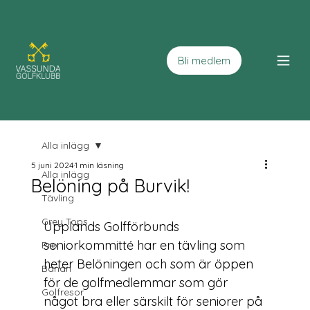
Bli medlem
Alla inlägg
5 juni 2024
1 min läsning
Alla inlägg
Belöning på Burvik!
Tävling
Grey Tops
Upplands Golfförbunds 
seniorkommitté har en tävling som 
Pro
heter Belöningen och som är öppen 
Banan
för de golfmedlemmar som gör 
Golfresor
något bra eller särskilt för seniorer på 