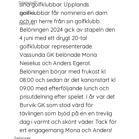
Damgolf
sina golfklubbar. Upplands 
golfklubbar får nominera en dam 
Juniorer
och en herre från sin golfklubb. 
Seniorer
Belöningen 2024 gick av stapeln den 
4 juni med ett drygt 20-tal 
golfklubbar representerade. 
Vassunda GK belönade Mona 
Neselius och Anders Egerot. 
Belöningen börjar med frukost kl 
08:00 och sedan är det kanonstart kl 
09:00 med efterföljande lunch och 
prisutdelning efter spelet. I år var det 
Burvik GK som stod värd för 
tävlingen som bjöd på en en trevlig 
dag i varmt och skönt väder. Tack för 
ert engagemang Mona och Anders!
Seniorer