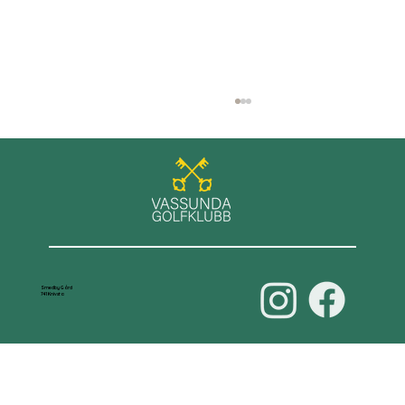
GT+ spel på Roslagens GK
Smedby Gård
741 Knivsta