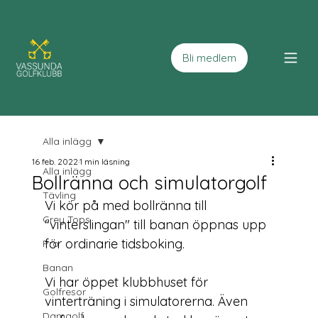
Bli medlem
Alla inlägg
16 feb. 2022
1 min läsning
Alla inlägg
Bollränna och simulatorgolf
Tävling
Vi kör på med bollränna till 
Grey Tops
"vinterslingan" till banan öppnas upp 
för ordinarie tidsboking.

Pro
Banan
Vi har öppet klubbhuset för 
Golfresor
vinterträning i simulatorerna. Även 
Damgolf