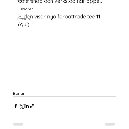
cafe, shop och verkstad har öppet.

Juniorer
Bilden visar nya förbättrade tee 11 
Seniorer
Banan