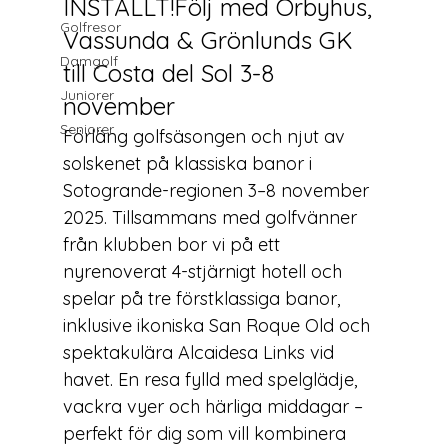
INSTÄLLT!Följ med Örbyhus, 
Golfresor
Vassunda & Grönlunds GK 
Damgolf
till Costa del Sol 3-8 
Juniorer
november
Seniorer
Förläng golfsäsongen och njut av 
solskenet på klassiska banor i 
Sotogrande-regionen 3–8 november 
2025. Tillsammans med golfvänner 
från klubben bor vi på ett 
nyrenoverat 4-stjärnigt hotell och 
spelar på tre förstklassiga banor, 
inklusive ikoniska San Roque Old och 
spektakulära Alcaidesa Links vid 
havet. En resa fylld med spelglädje, 
vackra vyer och härliga middagar – 
perfekt för dig som vill kombinera 