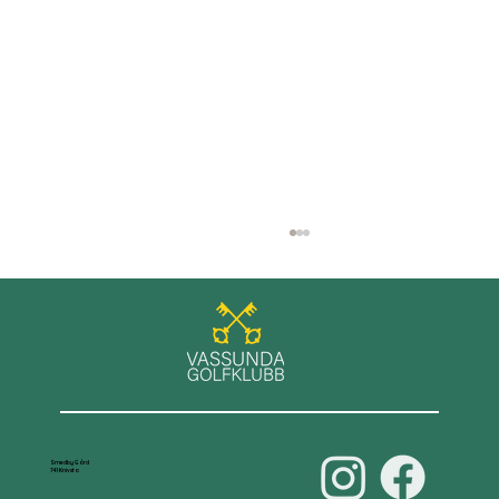
GT+ spel på Roslagens GK
Smedby Gård
741 Knivsta