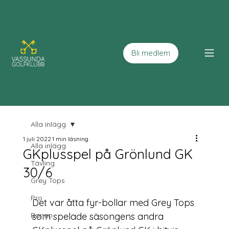
Bli medlem
Alla inlägg
1 juli 2022
1 min läsning
Alla inlägg
GKplusspel på Grönlund GK
Tävling
30/6
Grey Tops
Pro
Det var åtta fyr-bollar med Grey Tops 
Banan
som spelade säsongens andra 