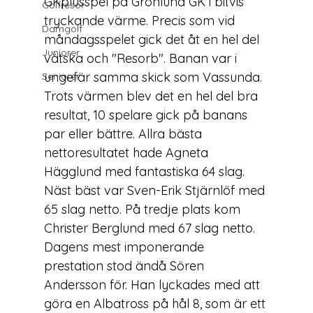
GKplusspel på Grönlund GK i bitvis 
Golfresor
tryckande värme. Precis som vid 
Damgolf
måndagsspelet gick det åt en hel del 
Juniorer
vätska och "Resorb". Banan var i 
ungefär samma skick som Vassunda. 
Seniorer
Trots värmen blev det en hel del bra 
resultat, 10 spelare gick på banans 
par eller bättre. Allra bästa 
nettoresultatet hade Agneta 
Hägglund med fantastiska 64 slag. 
Näst bäst var Sven-Erik Stjärnlöf med 
65 slag netto. På tredje plats kom 
Christer Berglund med 67 slag netto. 
Dagens mest imponerande 
prestation stod ändå Sören 
Andersson för. Han lyckades med att 
göra en Albatross på hål 8, som är ett 