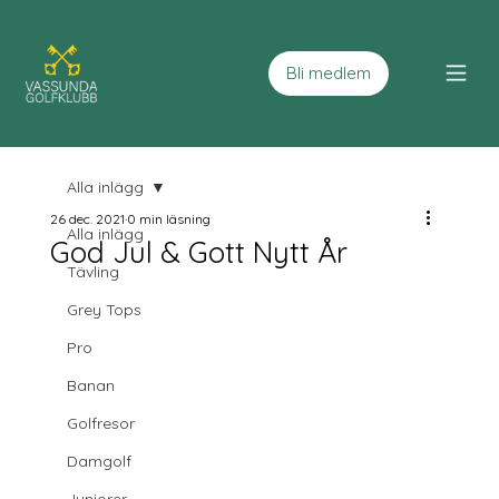
Bli medlem
Alla inlägg
26 dec. 2021
0 min läsning
Alla inlägg
God Jul & Gott Nytt År
Tävling
Grey Tops
Pro
Banan
Golfresor
Damgolf
Juniorer