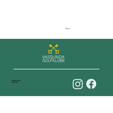
Våra damer leder D70-serien
Smedby Gård
741 Knivsta