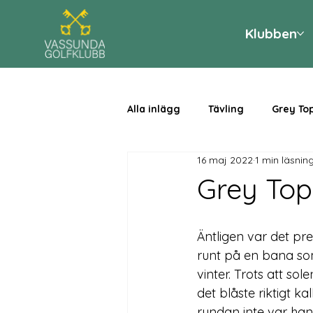
Klubben
Alla inlägg
Tävling
Grey To
16 maj 2022
1 min läsnin
Grey Top
Äntligen var det pr
runt på en bana so
vinter. Trots att so
det blåste riktigt k
rundan inte var han