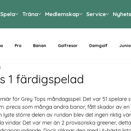
Spela
Träna
Medlemskap
Service
Nyhet
ps
Pro
Banan
Golfresor
Damgolf
Junio
g
s 1 färdigspelad
emiär för Grey Tops måndagsspel. Det var 51 spelare s
m. precis som många andra banor, fått skador av en 
len lyste större delen av rundan blev det ingen riktig v
alla vindar. Det var mer än 2 provisoriska greener, detta
dicapgrundande. Dock räknas den med i 6-bästa lista