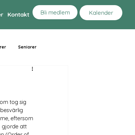
Bli medlem
Kalender
er
Kontakt
rer
Seniorer
om tog sig 
besvärlig 
ärme, eftersom 
 gjorde att 
n (Order of 