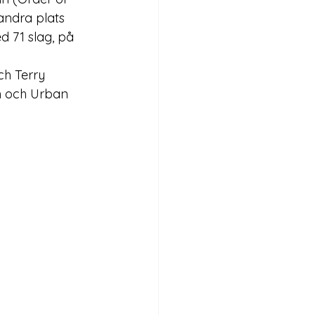
andra plats 
 71 slag, på 
h Terry 
n och Urban 