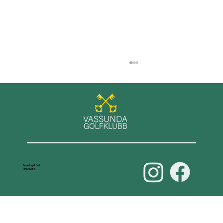
GT+ spel på Roslagens GK
Smedby Gård
741 Knivsta