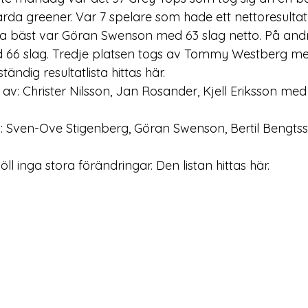
da greener. Var 7 spelare som hade ett nettoresulta
Allra bäst var Göran Swenson med 63 slag netto. På and
d 66 slag. Tredje platsen togs av Tommy Westberg med
tändig resultatlista hittas 
här
.

av: Christer Nilsson, Jan Rosander, Kjell Eriksson me
: Sven-Ove Stigenberg, Göran Swenson, Bertil Bengts
ll inga stora förändringar. Den listan hittas 
här
.