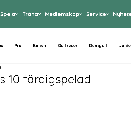
Spela
Träna
Medlemskap
Service
Nyhet
ps
Pro
Banan
Golfresor
Damgolf
Junio
g
s 10 färdigspelad