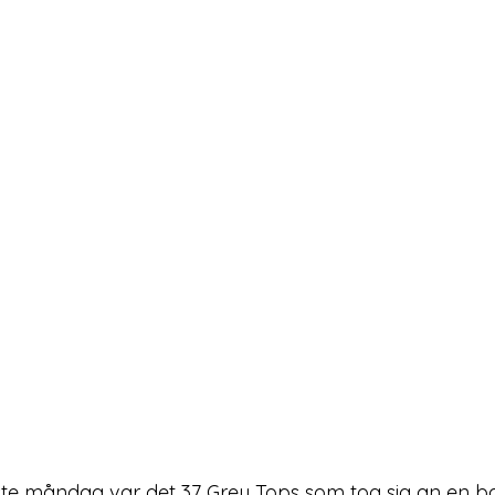
maste måndag var det 37 Grey Tops som tog sig an en bana