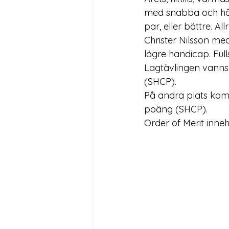
med snabba och hår
par, eller bättre. 
Christer Nilsson me
lägre handicap. Fulls
Lagtävlingen vanns 
(SHCP).

På andra plats kom
poäng (SHCP).

Order of Merit innehö