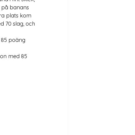
t på banans 
ra plats kom 
 70 slag, och 
d 85 poäng 
son med 85 