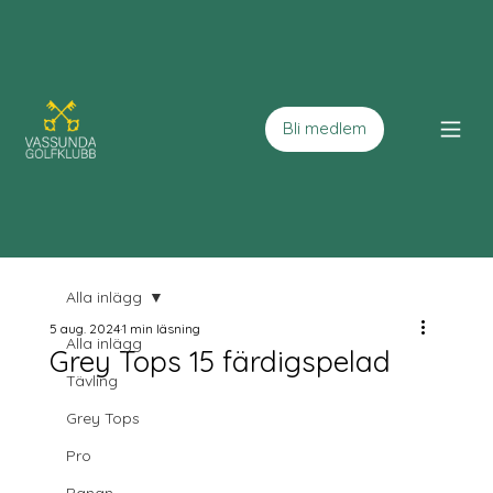
Bli medlem
Alla inlägg
5 aug. 2024
1 min läsning
Alla inlägg
Grey Tops 15 färdigspelad
Tävling
Grey Tops
Pro