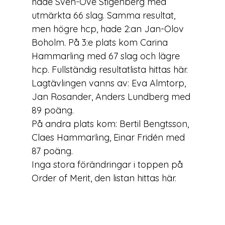
hade Sven-Ove Stigenberg med 
utmärkta 66 slag. Samma resultat, 
men högre hcp, hade 2:an Jan-Olov 
Boholm. På 3:e plats kom Carina 
Hammarling med 67 slag och lägre 
hcp. Fullständig resultatlista hittas 
här
.

Lagtävlingen vanns av: Eva Almtorp, 
Jan Rosander, Anders Lundberg med 
89 poäng.

På andra plats kom: Bertil Bengtsson, 
Claes Hammarling, Einar Fridén med 
87 poäng.

Inga stora förändringar i toppen på 
Order of Merit, den listan hittas 
här
.