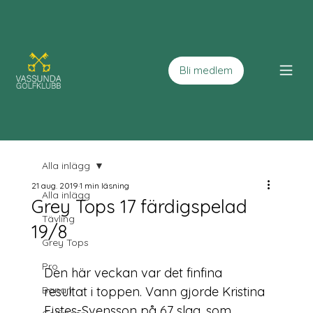
Bli medlem
Alla inlägg
21 aug. 2019
1 min läsning
Alla inlägg
Grey Tops 17 färdigspelad
Tävling
19/8
Grey Tops
Pro
Den här veckan var det finfina 
Banan
resultat i toppen. Vann gjorde Kristina 
Ejstes-Svensson på 67 slag, som 