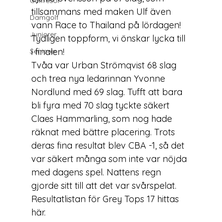
Golfresor
tillsammans med maken Ulf även 
Damgolf
vann Race to Thailand på lördagen! 
Juniorer
Tydligen toppform, vi önskar lycka till 
i finalen!

Seniorer
Tvåa var Urban Strömqvist 68 slag 
och trea nya ledarinnan Yvonne 
Nordlund med 69 slag. Tufft att bara 
bli fyra med 70 slag tyckte säkert 
Claes Hammarling, som nog hade 
räknat med bättre placering. Trots 
deras fina resultat blev CBA -1, så det 
var säkert många som inte var nöjda 
med dagens spel. Nattens regn 
gjorde sitt till att det var svårspelat. 
Resultatlistan för Grey Tops 17 hittas 
här.