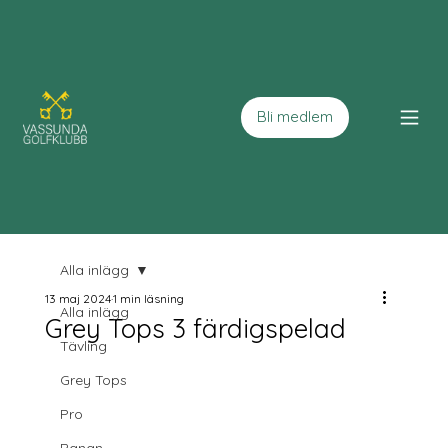
Bli medlem
Alla inlägg
13 maj 2024
1 min läsning
Alla inlägg
Grey Tops 3 färdigspelad
Tävling
Grey Tops
Pro