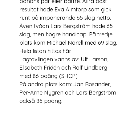
banans par eller bättre. Allra bäst 
resultat hade Eva Almtorp som gick 
runt på imponerande 65 slag netto. 
Även tvåan Lars Bergström hade 65 
slag, men högre handicap. På tredje 
plats kom Michael Norell med 69 slag. 
Hela listan hittas 
här
.

Lagtävlingen vanns av: Ulf Larson, 
Elisabeth Fridén och Rolf Lindberg 
med 86 poäng (SHCP).

På andra plats kom: Jan Rosander, 
Per-Arne Nygren och Lars Bergström 