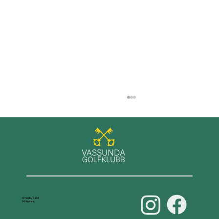
GT+ spel på Roslagens GK
Smedby Gård
741 Knivsta