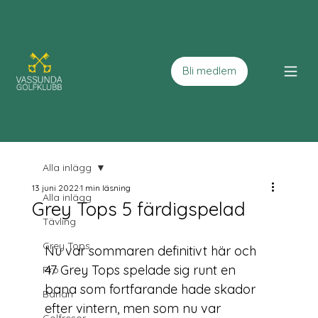
Bli medlem
Alla inlägg
13 juni 2022
1 min läsning
Alla inlägg
Grey Tops 5 färdigspelad
Tävling
Grey Tops
Nu var sommaren definitivt här och 
47 Grey Tops spelade sig runt en 
Pro
bana som fortfarande hade skador 
Banan
efter vintern, men som nu var 