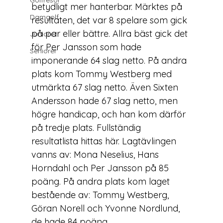
Golfresor
betydligt mer hanterbar. Märktes på 
Damgolf
resultaten, det var 8 spelare som gick 
på par eller bättre. Allra bäst gick det 
Juniorer
för Per Jansson som hade 
Seniorer
imponerande 64 slag netto. På andra 
plats kom Tommy Westberg med 
utmärkta 67 slag netto. Även Sixten 
Andersson hade 67 slag netto, men 
högre handicap, och han kom därför 
på tredje plats. Fullständig 
resultatlista hittas 
här
. Lagtävlingen 
vanns av: Mona Neselius, Hans 
Horndahl och Per Jansson på 85 
poäng. På andra plats kom laget 
bestående av: Tommy Westberg, 
Göran Norell och Yvonne Nordlund, 
de hade 84 poäng.