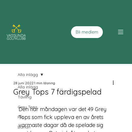
Bli medlem
Alla inlägg
28 juni 2022
1 min läsning
Alla inlägg
Grey Tops 7 färdigspelad
Tävling
Grey Tops
Den här måndagen var det 49 Grey 
Tops som fick uppleva en av årets 
Pro
varmaste dagar då de spelade sig 
Banan