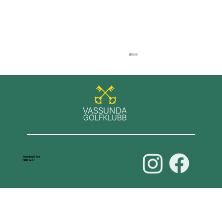
GT+ spel på Roslagens GK
Smedby Gård
741 Knivsta