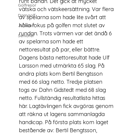
runt banan. Det gick åt mycket 
Golfresor
vätska och vätskeersättning. Var flera 
Damgolf
av spelarna som hade lite svårt att 
hålla fokus på golfen mot slutet av 
Juniorer
rundan. Trots värmen var det ändå 6 
Seniorer
av spelarna som hade ett 
nettoresultat på par, eller bättre. 
Dagens bästa nettoresultat hade Ulf 
Larsson med utmärkta 65 slag. På 
andra plats kom Bertil Bengtsson 
med 66 slag netto. Tredje platsen 
togs av Dahn Gidstedt med 68 slag 
netto. Fullständig resultatlista hittas 
här.
 Lagtävlingen fick avgöras genom 
att räkna ut lagens sammanlagda 
handicap. På första plats kom laget 
bestående av: Bertil Bengtsson, 