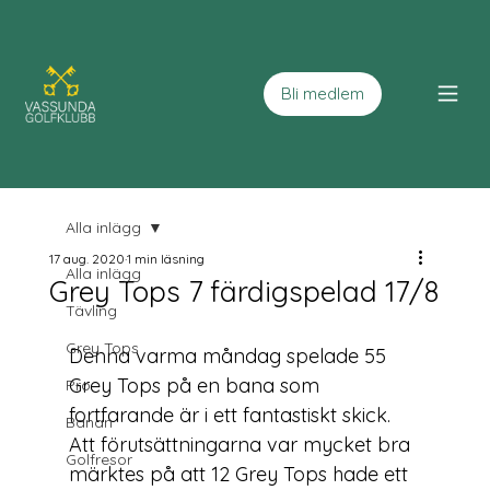
Bli medlem
Alla inlägg
17 aug. 2020
1 min läsning
Alla inlägg
Grey Tops 7 färdigspelad 17/8
Tävling
Grey Tops
Denna varma måndag spelade 55 
Grey Tops på en bana som 
Pro
fortfarande är i ett fantastiskt skick. 
Banan
Att förutsättningarna var mycket bra 
Golfresor
märktes på att 12 Grey Tops hade ett 