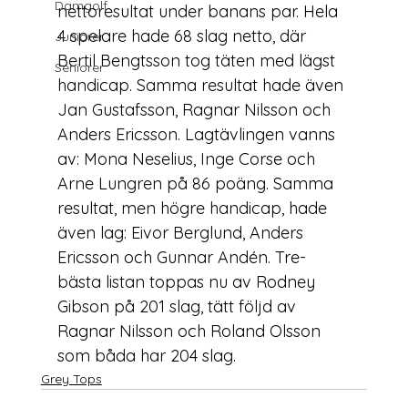
Damgolf
nettoresultat under banans par. Hela 
4 spelare hade 68 slag netto, där 
Juniorer
Bertil Bengtsson tog täten med lägst 
Seniorer
handicap. Samma resultat hade även 
Jan Gustafsson, Ragnar Nilsson och 
Anders Ericsson. Lagtävlingen vanns 
av: Mona Neselius, Inge Corse och 
Arne Lungren på 86 poäng. Samma 
resultat, men högre handicap, hade 
även lag: Eivor Berglund, Anders 
Ericsson och Gunnar Andén. Tre-
bästa listan toppas nu av Rodney 
Gibson på 201 slag, tätt följd av 
Ragnar Nilsson och Roland Olsson 
som båda har 204 slag.
Grey Tops