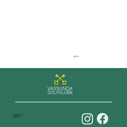
GT+ spel på Roslagens GK
Smedby Gård
741 Knivsta