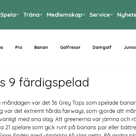
Spela
Träna
Medlemskap
Service
Nyhet
ps
Pro
Banan
Golfresor
Damgolf
Junio
g
s 9 färdigspelad
ste måndagen var det 36 Grey Tops som spelade banan
var det extremt hårda fairways, som gjorde att m
 vanligt med sina slag. Att greenerna var jämna och rä
hela 21 spelare som gick runt på banans par eller bättre.
inar Fridén med utmärkta 65 slag netto. På andra pl