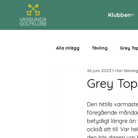
Klubben
Alla inlägg
Tävling
Grey To
26 juni 2023
1 min läsnin
Grey Top
Den hittills varma
föregående måndag 
betydligt längre än
också sitt till. Var 
den här dagen var E