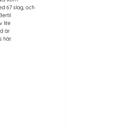
d 67 slag, och 
ertil 
lite 
d är 
s 
här
.