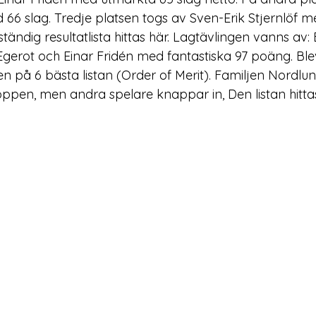
66 slag. Tredje platsen togs av Sven-Erik Stjernlöf me
tändig resultatlista hittas 
här
. Lagtävlingen vanns av: B
gerot och Einar Fridén med fantastiska 97 poäng. Blev 
n på 6 bästa listan (Order of Merit). Familjen Nordlun
oppen, men andra spelare knappar in, Den listan hitta