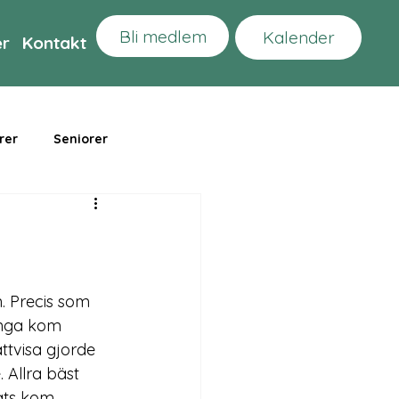
Bli medlem
Kalender
er
Kontakt
rer
Seniorer
. Precis som 
ånga kom 
ttvisa gjorde 
 Allra bäst 
ats kom 