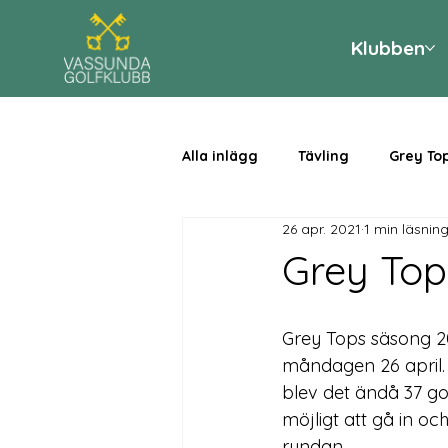
Klubben
Alla inlägg
Tävling
Grey To
26 apr. 2021
1 min läsnin
Grey Top
Grey Tops säsong 20
måndagen 26 april. 
blev det ändå 37 go
möjligt att gå in o
rundan.