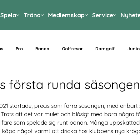
Spela
Träna
Medlemskap
Service
Nyhet
ps
Pro
Banan
Golfresor
Damgolf
Junio
g
s första runda säsongen
21 startade, precis som förra säsongen, med enbart 
Trots att det var mulet och blåsigt med bara några f
lfare som spelade sig runt banan. Många uppskattade
ch köpa något varmt att dricka hos klubbens nya krögar