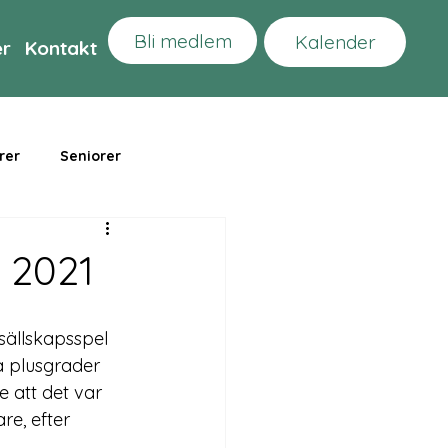
Bli medlem
Kalender
er
Kontakt
rer
Seniorer
 2021
sällskapsspel 
å plusgrader 
 att det var 
e, efter 