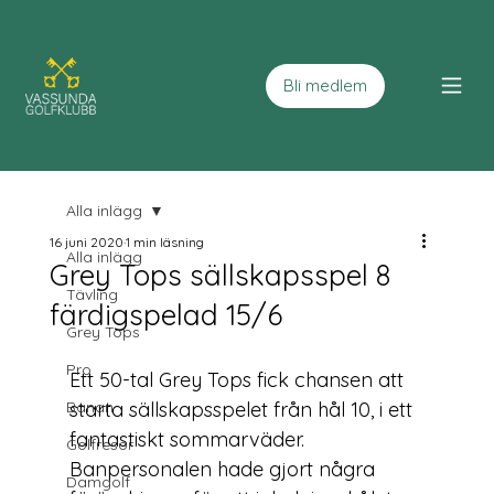
Bli medlem
Alla inlägg
16 juni 2020
1 min läsning
Alla inlägg
Grey Tops sällskapsspel 8
Tävling
färdigspelad 15/6
Grey Tops
Pro
Ett 50-tal Grey Tops fick chansen att 
Banan
starta sällskapsspelet från hål 10, i ett 
fantastiskt sommarväder. 
Golfresor
Banpersonalen hade gjort några 
Damgolf