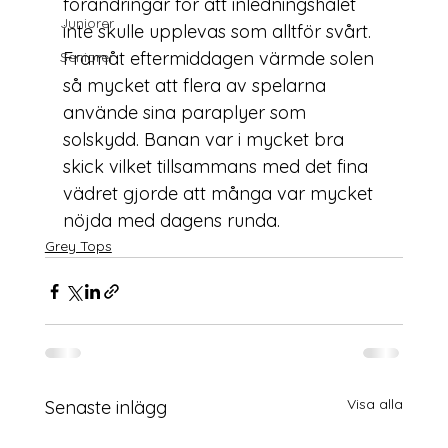
förändringar för att inledningshålet 
Juniorer
inte skulle upplevas som alltför svårt. 
Framåt eftermiddagen värmde solen 
Seniorer
så mycket att flera av spelarna 
använde sina paraplyer som 
solskydd. Banan var i mycket bra 
skick vilket tillsammans med det fina 
vädret gjorde att många var mycket 
nöjda med dagens runda.
Grey Tops
Visa alla
Senaste inlägg