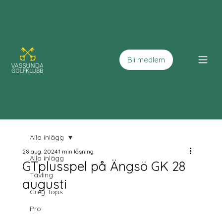
Bli medlem
Alla inlägg
28 aug. 2024
1 min läsning
Alla inlägg
GTplusspel på Ängsö GK 28
Tävling
augusti
Grey Tops
Pro