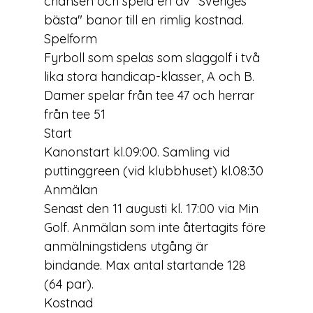
chansen och spela en av "Sveriges 
bästa" banor till en rimlig kostnad.
Spelform
Fyrboll som spelas som slaggolf i två 
lika stora handicap-klasser, A och B. 
Damer spelar från tee 47 och herrar 
från tee 51
Start
Kanonstart kl.09:00. Samling vid 
puttinggreen (vid klubbhuset) kl.08:30
Anmälan
Senast den 11 augusti kl. 17:00 via 
Min 
Golf
. Anmälan som inte återtagits före 
anmälningstidens utgång är 
bindande. Max antal startande 128 
(64 par).
Kostnad