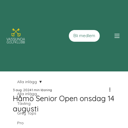
Bli medlem
Alla inlägg
3 aug. 2024
1 min läsning
Alla inlägg
Håmö Senior Open onsdag 14
Tävling
augusti
Grey Tops
Pro