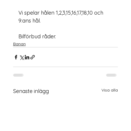
Vi spelar hålen 1,2,3,15,16,17,18,10 och 
9:ans hål.

Bilförbud råder.
Banan
Visa alla
Senaste inlägg