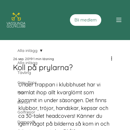
Bli medlem
Alla inlägg
26 sep. 2019
1 min läsning
Alla inlägg
Koll på prylarna?
Tävling
Grey Tops
Under trappan i klubbhuset har vi 
samlat ihop allt kvarglömt som 
Pro
kommit in under säsongen. Det finns 
Banan
klubbor, tröjor, handskar, kepsar och 
Golfresor
ca 30-talet headcovers! Känner du 
Damgolf
igen något på bilderna så kom in och 