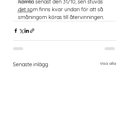
hämta senast den 31/10, sen stuvas 
Juniorer
det som finns kvar undan för att så 
Seniorer
småningom köras till återvinningen. 
Visa alla
Senaste inlägg