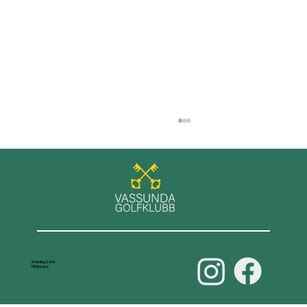
Våra damer leder D70-serien
Smedby Gård
741 Knivsta