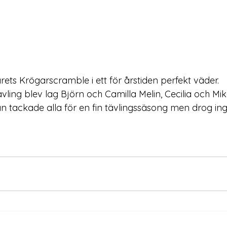
rets Krögarscramble i ett för årstiden perfekt väder.

vling blev lag Björn och Camilla Melin, Cecilia och Mi
n tackade alla för en fin tävlingssäsong men drog inge