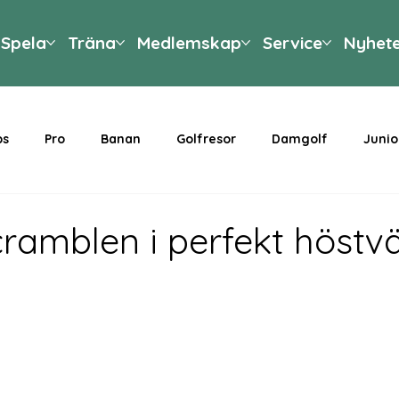
Spela
Träna
Medlemskap
Service
Nyhet
ps
Pro
Banan
Golfresor
Damgolf
Junio
ramblen i perfekt höstv