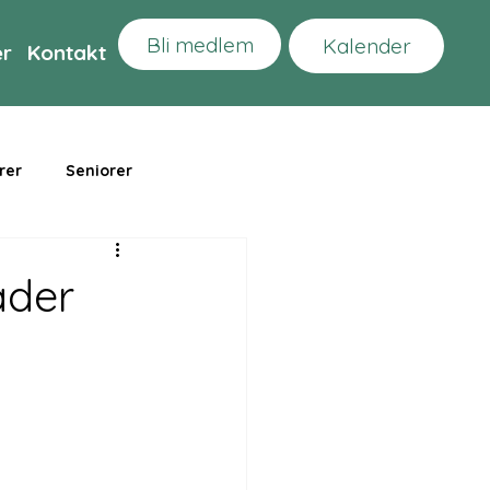
Bli medlem
Kalender
er
Kontakt
rer
Seniorer
äder