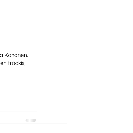
ka Kohonen.

n fräckis,
