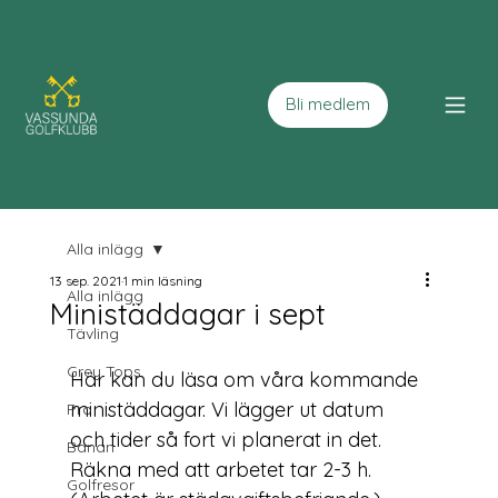
Bli medlem
Alla inlägg
13 sep. 2021
1 min läsning
Alla inlägg
Ministäddagar i sept
Tävling
Grey Tops
Här kan du läsa om våra kommande 
ministäddagar. Vi lägger ut datum 
Pro
och tider så fort vi planerat in det. 
Banan
Räkna med att arbetet tar 2-3 h. 
Golfresor