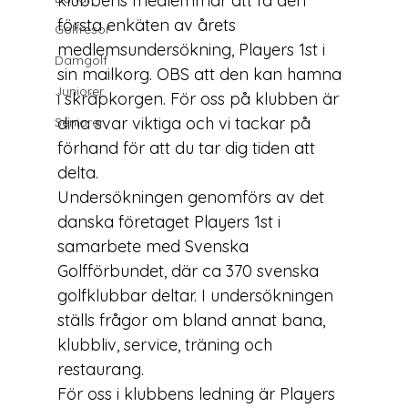
klubbens medlemmar att få den 
första enkäten av årets 
Golfresor
medlemsundersökning, 
Players 1st 
i 
Damgolf
sin mailkorg. OBS att den kan hamna 
Juniorer
i skräpkorgen. 
För oss på klubben är 
dina svar viktiga och vi tackar på 
Seniorer
förhand för att du tar dig tiden att 
delta.
Undersökningen genomförs av det 
danska företaget Players 1st i 
samarbete med Svenska 
Golfförbundet, där ca 370 svenska 
golfklubbar deltar. I undersökningen 
ställs frågor om bland annat bana, 
klubbliv, service, träning och 
restaurang.
För oss i klubbens ledning är Players 