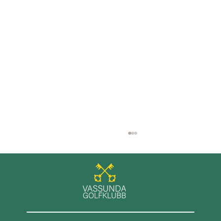
GT+ spel på Roslagens GK