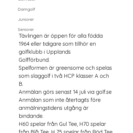
Damgolf
Juniorer
Seniorer
Tävlingen är öppen för alla födda 
1964 eller tidigare som tillhör en 
golfklubb i Upplands

Golfförbund.
Spelformen är greensome och spelas 
som slaggolf i två HCP klasser A och 
B.
Anmälan görs senast 14 juli via golf.se

Anmälan som inte återtagits före 
anmälningstidens utgång är 
bindande.
H60 spelar från Gul Tee, H70 spelar 
från Blå Tee, H 75 spelar från Röd Tee.
