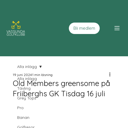
Bli medlem
Alla inlägg
19 juni 2024
1 min läsning
Alla inlägg
Old Members greensome på
Tävling
Friiberghs GK Tisdag 16 juli
Grey Tops
Pro
Banan
Golfresor