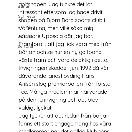
golfshopen. Jag tyckte det lät 
Banan
intressant eftersom jag hade drivit 
Golfresor
shopen på Björn Borg sports club i 
Damgolf
Vallentuna, men ville söka mig 
närmare Uppsala där jag bor. 
Juniorer
Framförallt att jag fick vara med från 
Seniorer
början och se hur en ny golfbana 
växte fram och vara delaktig i detta.
Invigningen skedde i juni 1992 då vår 
dåvarande landshövding Hans 
Ahlsén slog premiärbollen från första 
Tee. Många medlemmar närvarade 
på denna invigning och det blev 
väldigt lyckat.
Jag tycker att det redan från början 
fanns ett stort engagemang hos våra 
medlemmar när det gällde klubbens 