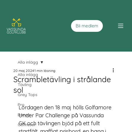
Bli medlem
Alla inlägg
20 maj 2024
1 min läsning
Alla inlägg
Scrambletävling i strålande
Tävling
sol
Grey Tops
Pro
Lördagen den 18 maj hölls Golfamore 
Banan
Under Par Challenge på Vassunda 
GK och tävlingen bjöd på ett fullt 
Golfresor
startfält, maffigt prisbord, en bana i 