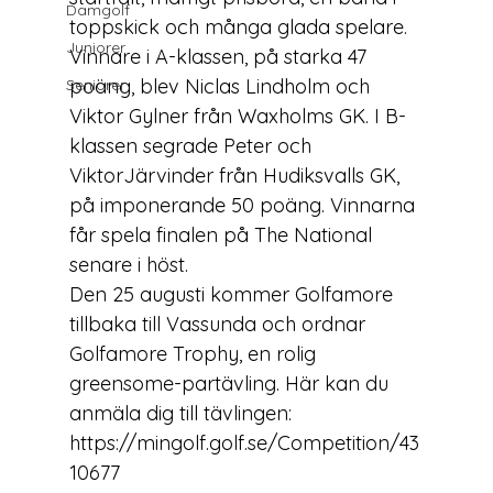
Damgolf
toppskick och många glada spelare. 
Juniorer
Vinnare i A-klassen, på starka 47 
poäng, blev 
Niclas Lindholm
 och 
Seniorer
Viktor Gylner
 från Waxholms GK. I B-
klassen segrade 
Peter
 och 
Viktor
Järvinder
 från Hudiksvalls GK, 
på imponerande 50 poäng. Vinnarna 
får spela finalen på The National 
senare i höst.
Den 25 augusti kommer Golfamore 
tillbaka till Vassunda och ordnar 
Golfamore Trophy, en rolig 
greensome-partävling. Här kan du 
anmäla dig till tävlingen:
https://mingolf.golf.se/Competition/43
10677