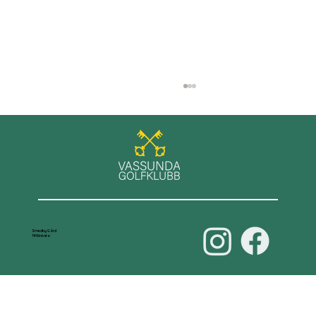
Våra damer leder D70-serien
Smedby Gård
741 Knivsta