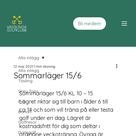
Bli medlem
Alla inlägg
12 maj 2021
1 min läsning
Alla inlägg
Sommarläger 15/6
Tävling
Grey Tops
Sommarläger 15/6 KL 10 – 15
Lägret riktar sig till barn i ålder 6 till 
Pro
ca 14 och som vill träna på eller testa 
Banan
golf under en dag. Lägret är 
Golfresor
kostnadsfritt för dig som deltar i 
Damgolf
ordinarie veckoträning. Övriga är 