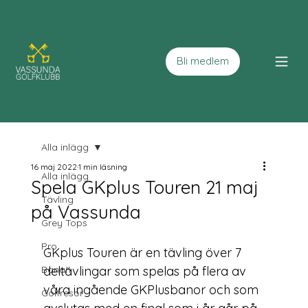
Bli medlem
Alla inlägg
16 maj 2022
1 min läsning
Alla inlägg
Spela GKplus Touren 21 maj
Tävling
på Vassunda
Grey Tops
Pro
GKplus Touren är en tävling över 7 
Banan
deltävlingar som spelas på flera av 
våra ingående GKPlusbanor och som 
Golfresor