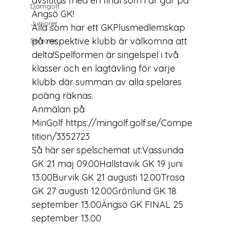
avslutas med en final som i år går på 
Damgolf
Ängsö GK!
Juniorer
Alla som har ett GKPlusmedlemskap 
på respektive klubb är välkomna att 
Seniorer
delta!Spelformen är singelspel i två 
klasser och en lagtävling för varje 
klubb där summan av alla spelares 
poäng räknas.
Anmälan på 
MinGolf 
https://mingolf.golf.se/Compe
tition/3352723
Så här ser spelschemat ut:Vassunda 
GK 21 maj 09.00Hallstavik GK 19 juni 
13.00Burvik GK 21 augusti 12.00Trosa 
GK 27 augusti 12.00Grönlund GK 18 
september 13.00Ängsö GK FINAL 25 
september 13.00 