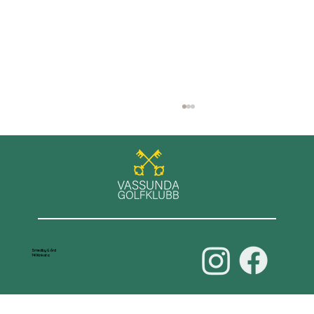
Våra damer leder D70-serien
Smedby Gård
741 Knivsta