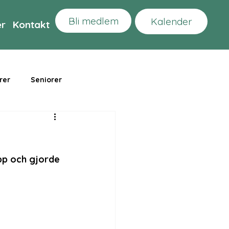
Bli medlem
Kalender
er
Kontakt
rer
Seniorer
pp och gjorde 