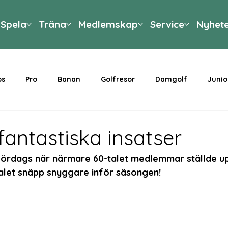
Spela
Träna
Medlemskap
Service
Nyhet
ps
Pro
Banan
Golfresor
Damgolf
Junio
fantastiska insatser
 i lördags när närmare 60-talet medlemmar ställde u
alet snäpp snyggare inför säsongen! 