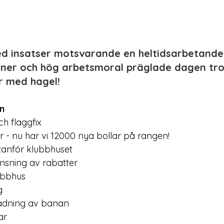
d insatser motsvarande en heltidsarbetande 
ner och hög arbetsmoral präglade dagen trot
r med hagel!
n
h flaggfix
r - nu har vi 12000 nya bollar på rangen!
tanför klubbhuset
nsning av rabatter
ubbhus
g
ädning av banan
ar