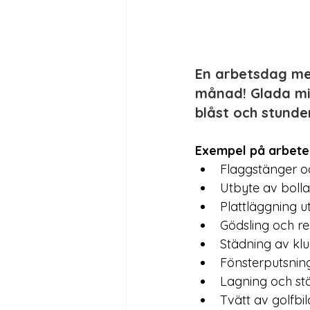
En arbetsdag me
månad! Glada mi
blåst och stunde
Exempel på arbete
Flaggstänger oc
Utbyte av bolla
Plattläggning u
Gödsling och re
Städning av kl
Fönsterputsnin
Lagning och st
Tvätt av golfbil