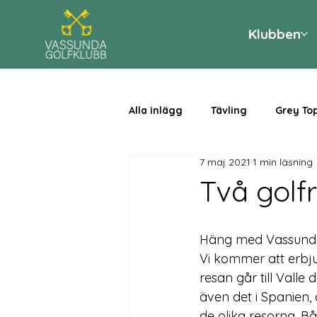
Klubben
Alla inlägg
Tävling
Grey To
7 maj 2021
1 min läsning
Två golfr
Häng med Vassunda 
Vi kommer att erbjud
resan går till Valle 
även det i Spanien,
de olika resorna. B