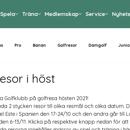
Spela
Träna
Medlemskap
Service
Nyhet
ps
Pro
Banan
Golfresor
Damgolf
Junio
esor i höst
Golfklubb på golfresa hösten 2021!
a 2 stycken resor till olika resmål och olika datum. D
del Este i Spanien den 17-24/10 och den andra går till La
 den 6-13/11. Klicka på respektive knapp nedan för at
åda resorna innehåller massor av spel och träning i hä