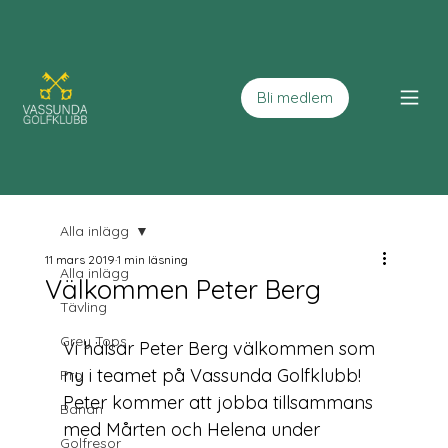
Bli medlem
Alla inlägg
11 mars 2019
1 min läsning
Alla inlägg
Välkommen Peter Berg
Tävling
Grey Tops
Vi hälsar Peter Berg välkommen som 
ny i teamet på Vassunda Golfklubb! 
Pro
Peter kommer att jobba tillsammans 
Banan
med Mårten och Helena under 
Golfresor