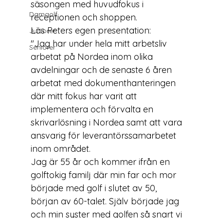
säsongen med huvudfokus i 
Damgolf
receptionen och shoppen.
Läs Peters egen presentation:
Juniorer
"Jag har under hela mitt arbetsliv 
Seniorer
arbetat på Nordea inom olika 
avdelningar och de senaste 6 åren 
arbetat med 
dokumenthanteringen 
där mitt fokus har varit att 
implementera och förvalta en 
skrivarlösning i Nordea samt att 
vara 
ansvarig för leverantörssamarbetet 
inom området.
Jag är 55 år och kommer ifrån en 
golftokig familj där min far och mor 
började med golf i slutet av 50, 
början av 60-talet. 
Själv började jag 
och min syster med golfen så snart vi 