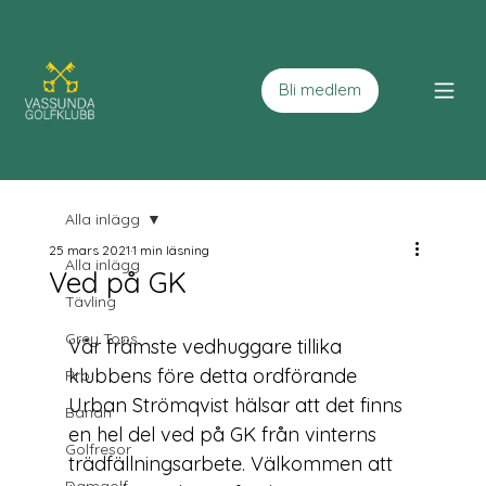
Bli medlem
Alla inlägg
25 mars 2021
1 min läsning
Alla inlägg
Ved på GK
Tävling
Grey Tops
Vår främste vedhuggare tillika 
klubbens före detta ordförande 
Pro
Urban Strömqvist hälsar att det finns 
Banan
en hel del ved på GK från vinterns 
Golfresor
trädfällningsarbete. Välkommen att 