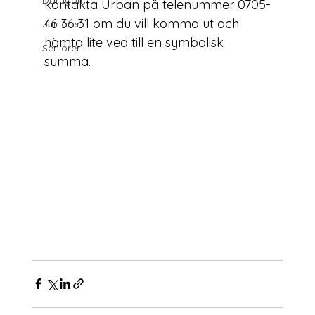
Damgolf
kontakta Urban på telenummer 
0705-
46 36 31
 om du vill komma ut och 
Juniorer
hämta lite ved till en symbolisk 
Seniorer