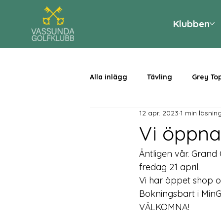
Klubben
Alla inlägg
Tävling
Grey To
12 apr. 2023
1 min läsnin
Vi öppnar
Äntligen vår. Gran
fredag 21 april.

Vi har öppet shop oc
Bokningsbart i MinGolf
VÄLKOMNA!
