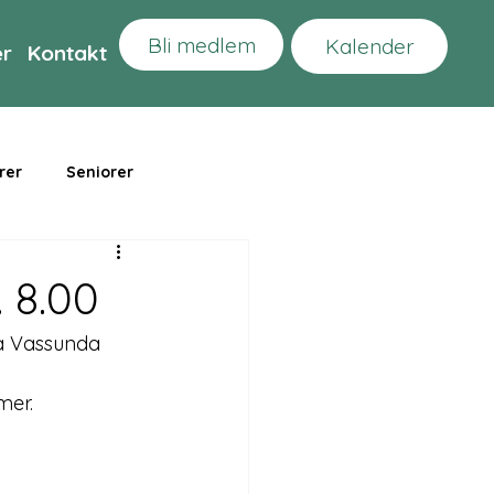
Bli medlem
Kalender
er
Kontakt
rer
Seniorer
. 8.00
å Vassunda 
er.
