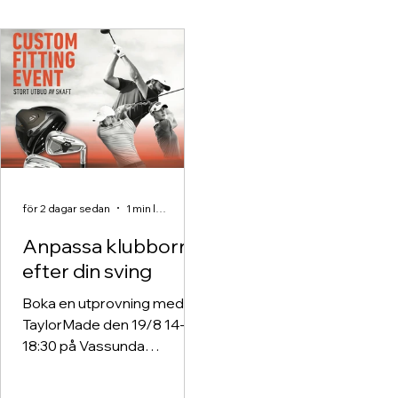
för 2 dagar sedan
1 min läsning
Anpassa klubborna
efter din sving
Boka en utprovning med
TaylorMade den 19/8 14-
18:30 på Vassunda
Golfklubb