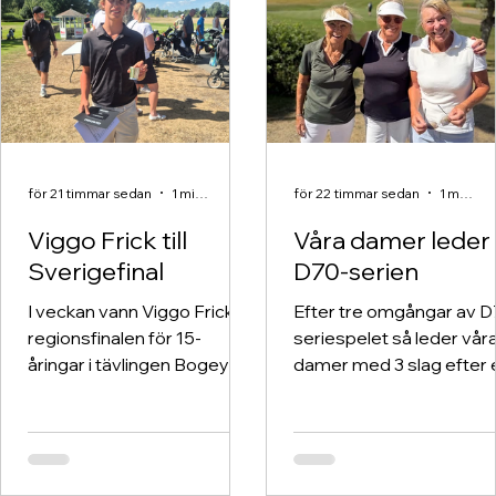
för 21 timmar sedan
1 min läsning
för 22 timmar sedan
1 min läsning
Viggo Frick till
Våra damer leder
Sverigefinal
D70-serien
I veckan vann Viggo Frick
Efter tre omgångar av D
regionsfinalen för 15-
seriespelet så leder vår
åringar i tävlingen Bogeys
damer med 3 slag efter 
and Birdies!
fantastisk insats hemma
Vassunda Golfklubb i
tisdags!