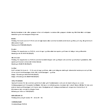
Nedan beskriver vi de olika grupper vi har att erbjuda i sommar. Alla grupper vänder sig till både killar och tjejer.
Anmälan görs via knappen längst ner.
Birdies
Träning för barn som är 9-11 år som är nybörjare eller som har kommit en bit inom golfen, på väg till grönt kort
eller precis tagit.
Tisdagar kl. 17.30-18.30 (FULLT!)
Eagles
Träning för ungdomar ca 11-21 år, som är nya i golfen eller kan spela golf men är tidiga i sin golfkarriär.
Onsdagar kl. 16:45-17:45 (FULLT!)
Albatrosser
Träning för ungdomar ca 11-21 år som har kommit längre i sitt golfspel och som har god koll på grunderna. Alla
spelar på banan och en del tävlar ibland.
Onsdagar 18:00-19:00 (FULLT!)
Golfkul
Golf och lek för barn 6 – 9 år som är nya golfare, eller som tidigare deltagit alternativt redan provat på lite.
Vi tar stöd i Golfäventyret från SGF, Golfäventyret – golf.se
Grupp 1 Torsdagar kl.16.45-17.45 (FULLT!)
Grupp 2 Torsdagar kl. 18.00-19.00 (FULLT!)
SPEL PÅ BANAN
Spel på banan för de som har grönt kort eller går fadderrundor och som är med i någon av ovan
träningsgrupper på Vassunda Golfklubb. Vid vissa av måndagarna, kommer det också finnas tillfälle för de som
jobbar med golfäventyret att testa sina färdigheter på övningsområden på vägen mot Grönt Kort. Vi
informerar mer om detta längre fram.
Måndagar från ca 17:00 (FULLT!)
NÄR BÖRJAR VI?
Träningarna pågår vecka 19 – 26 & 33 – 36
SOMMARLÄGER
Sommarläger 15-17/6