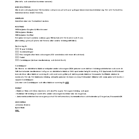
(Mer info och anmälan kommer senare)
KOM OCH PROVA!
Alla barn och ungdomar får komma och prova på ett par gånger innan man bestämmer sig för att fortsätta.
Anmälan krävs ändå förstås.
ANMÄLAN
Anmälan sker via formuläret nedan.
KOSTNAD
1450 kr/junior Eagles & Albatrosser
1350 kr/junior Birdies
1250 kr/junior Golfkul
För junior nr 2 på samma adress ges 150 kr/rabatt för barn 2 och 3 osv.
(Betalning görs på plats vid första eller andra träningstillfället)
Detta ingår:
🏌🏻‍♀️ 12 ggr träning
🏌🏻‍♀️ Sommarläger
🏌🏻‍♀️ Fria rangebollar hela säsongen (får användas när man vill och kan)
🏌🏻‍♀️ T-shirt
🏌🏻‍♀️ Cardskipper (kräver medlemskap och Grönt Kort)
Cardskipper
De flesta av distriktets klubbar erbjuder under säsongen 2026 juniorer som deltar i träningsaktiviteten och som är
fullt betalande medlemmar i någon av distriktets klubbar fritt spel under helgfri vardag. På Upplands Golfförbund
kan du läsa vilka klubbar som ingår och vad som gäller på deltagande klubbar. Vassunda Golfklubb skickar in
namn etc för de för klubbens räkning aktuella juniorer i början av maj. Förbundet tilldelar då varje junior ett konto i
appen Cardskipper.
Läs mer om Cardskipper och vilka klubbar som ingår
HÄR
ÖVRIGT
– Klubbor finns att låna men bra att skaffa egna för egen träning och spel.
– Kallelser till träningar samt info under säsongen kommer ske via laget.se.
– Juniorverksamheten har en egen portal för information, kommunikation och kalender på laget.se/VassundaGK
ANSVARIGA
Johanna Babra
Björn Melin
MAIL