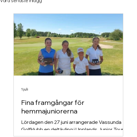
Våra senaste inlägg
1 juli
Fina framgångar för
hemmajuniorerna
Lördagen den 27 juni arrangerade Vassunda
Golfklubb en deltävling i Upplands Junior Tour.
Trots den höga sommarvärmen bjöds det på