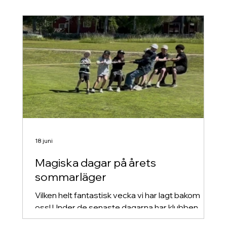
många fina prestationer och en härlig stämning
ute på banan.
18 juni
Magiska dagar på årets
sommarläger
Vilken helt fantastisk vecka vi har lagt bakom
oss! Under de senaste dagarna har klubben
sjudit av liv, rörelse och ren rörelseglädje när vi