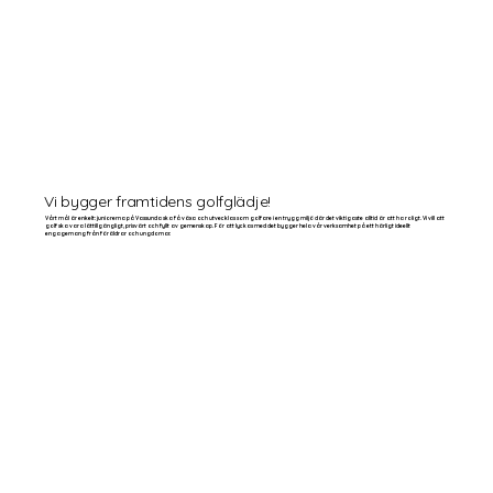
Vi bygger framtidens golfglädje!
Vårt mål är enkelt: juniorerna på Vassunda ska få växa och utvecklas som golfare i en trygg miljö där det viktigaste alltid är att ha roligt. Vi vill att
golf ska vara lättillgängligt, prisvärt och fyllt av gemenskap. För att lyckas med det bygger hela vår verksamhet på ett härligt ideellt
engagemang från föräldrar och ungdomar.