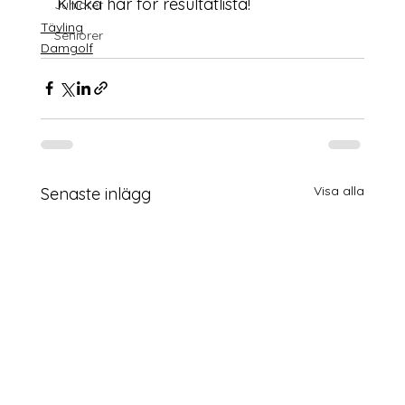
Klicka här för resultatlista!
Juniorer
Tävling
Seniorer
Damgolf
Visa alla
Senaste inlägg