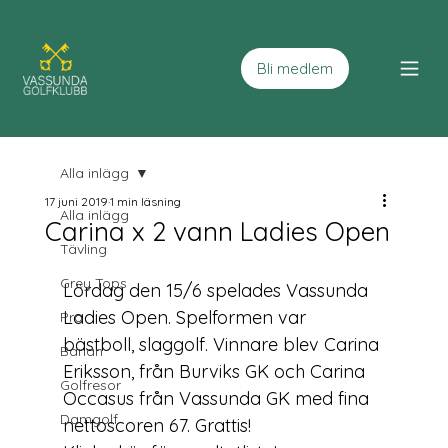
Bli medlem
Alla inlägg
17 juni 2019
1 min läsning
Alla inlägg
Carina x 2 vann Ladies Open
Tävling
Grey Tops
Lördag den 15/6 spelades Vassunda 
Ladies Open. Spelformen var 
Pro
bästboll, slaggolf. Vinnare blev Carina 
Banan
Eriksson, från Burviks GK och Carina 
Golfresor
Occasus från Vassunda GK med fina 
Damgolf
nettoscoren 67. Grattis! 