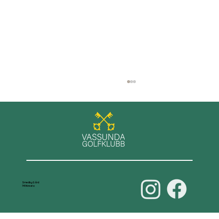
Våra damer leder D70-serien
Smedby Gård
741 Knivsta