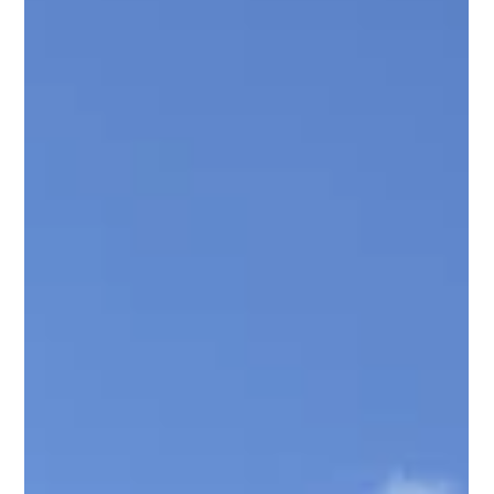
Blåste kyliga vindar på de 44 Grey Tops som deltog i
augustis första måndagsspel. Som vanligt var banan i
fint skick.