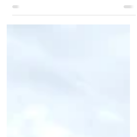
30 juli
1 min läsning
GT+ spel på Roslagens GK
I soligt väder och med ovanligt sen start genomförde 19
spelare tävlingen på Roslagens GK. Vad gäller spelet
var det svårt att få till ett bra resultat på samtliga hål.