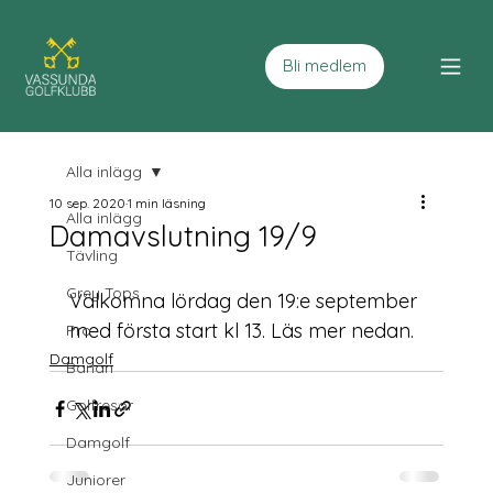
Bli medlem
Alla inlägg
10 sep. 2020
1 min läsning
Alla inlägg
Damavslutning 19/9
Tävling
Grey Tops
Välkomna lördag den 19:e september 
med första start kl 13. Läs mer nedan. 
Pro
Damgolf
Banan
Golfresor
Damgolf
Juniorer