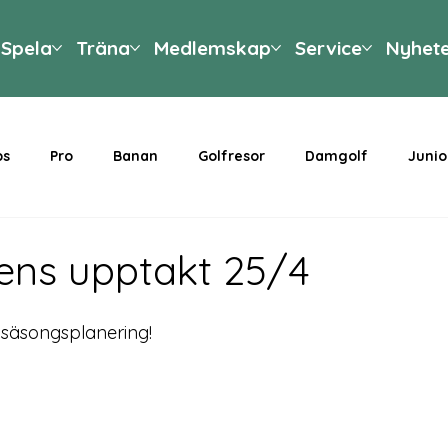
Spela
Träna
Medlemskap
Service
Nyhet
ps
Pro
Banan
Golfresor
Damgolf
Junio
ns upptakt 25/4
 säsongsplanering!