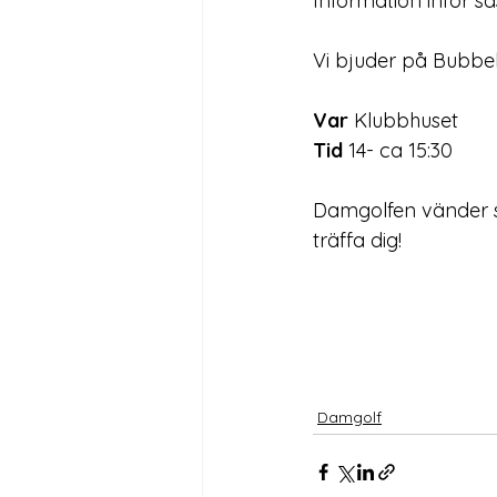
Information inför s
Vi bjuder på Bubbe
Var
 Klubbhuset
Tid
 14- ca 15:30
Damgolfen vänder sig
träffa dig!
Damgolf