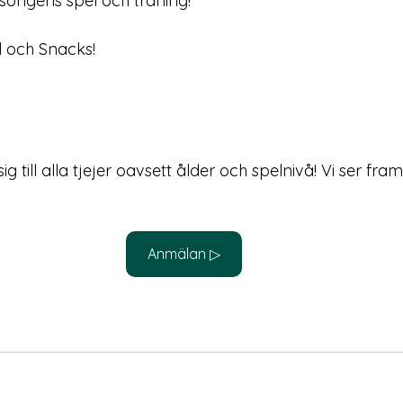
äsongens spel och träning!
l och Snacks!
 till alla tjejer oavsett ålder och spelnivå! Vi ser fra
Anmälan ▷