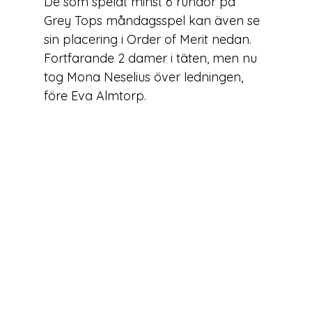
De som spelat minst 6 rundor på 
Grey Tops måndagsspel kan även se 
sin placering i Order of Merit nedan. 
Fortfarande 2 damer i täten, men nu 
tog Mona Neselius över ledningen, 
före Eva Almtorp.