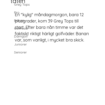
täten
Grey Tops
Pro
En "kylig" måndagmorgon, bara 12 
Banan
plusgrader, kom 39 Grey Tops till 
start. Efter bara nån timme var det 
Golfresor
faktiskt riktigt härligt golfväder. Banan 
Damgolf
var, som vanligt, i mycket bra skick.
Juniorer
Seniorer