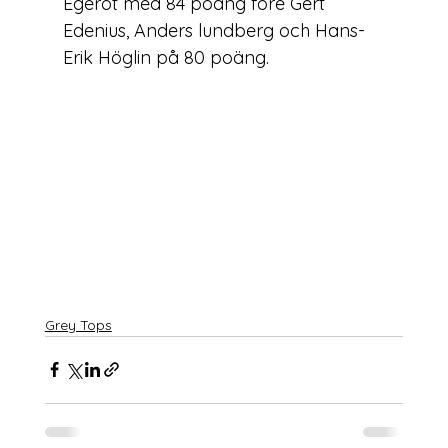
Egerot med 84 poäng före Gert 
Edenius, Anders lundberg och Hans-
Erik Höglin på 80 poäng.
Grey Tops