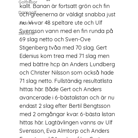
Golfresor
kallt. Banan är fortsatt grön och fin 
Damgolf
och greenerna är väldigt snabba just 
nu. Vi var 48 speltare ute och Ulf 
Juniorer
Svensson vann med en fin runda på 
Seniorer
69 slag netto och Sven-Ove 
Stigenberg tvåa med 70 slag. Gert 
Edenius kom trea med 71 slag men 
med bättre hcp än Anders Lundberg 
och Christer Nilsson som också hade 
71 slag netto. Fullständig resultatlista 
hittas 
här
. Både Gert och Anders 
avancerade i 6-bästalistan och är nu 
endast 2 slag efter Bertil Bengtsson 
med 2 omgångar kvar. 6-bästa listan 
hittas 
här
. Lagtävlingen vanns av Ulf 
Svensson, Eva Almtorp och Anders 