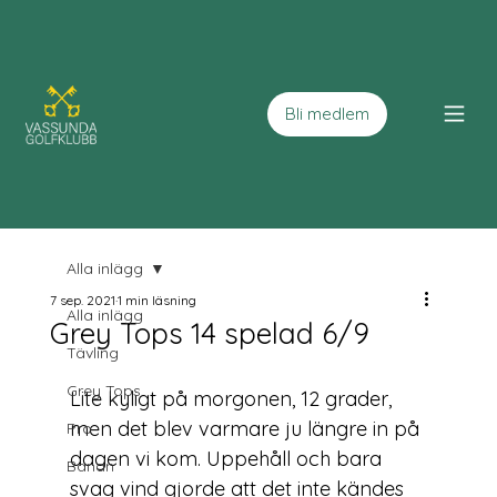
Bli medlem
Alla inlägg
7 sep. 2021
1 min läsning
Alla inlägg
Grey Tops 14 spelad 6/9
Tävling
Grey Tops
Lite kyligt på morgonen, 12 grader, 
men det blev varmare ju längre in på 
Pro
dagen vi kom. Uppehåll och bara 
Banan
svag vind gjorde att det inte kändes 