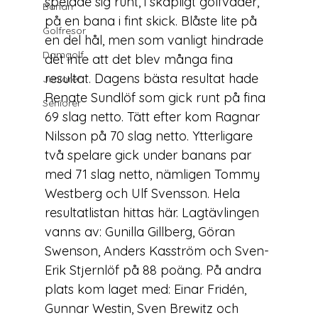
spelade sig runt, i skapligt golfväder, 
Banan
på en bana i fint skick. Blåste lite på 
Golfresor
en del hål, men som vanligt hindrade 
Damgolf
det inte att det blev många fina 
resultat. Dagens bästa resultat hade 
Juniorer
Renate Sundlöf som gick runt på fina 
Seniorer
69 slag netto. Tätt efter kom Ragnar 
Nilsson på 70 slag netto. Ytterligare 
två spelare gick under banans par 
med 71 slag netto, nämligen Tommy 
Westberg och Ulf Svensson. Hela 
resultatlistan hittas 
här
. Lagtävlingen 
vanns av: 
Gunilla Gillberg, Göran 
Swenson, Anders Kasström och Sven-
Erik Stjernlöf
 på 88 poäng. På andra 
plats kom laget med: 
Einar Fridén, 
Gunnar Westin, Sven Brewitz och 