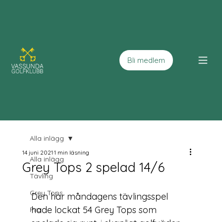
Bli medlem
Alla inlägg
14 juni 2021
1 min läsning
Alla inlägg
Grey Tops 2 spelad 14/6
Tävling
Grey Tops
Den här måndagens tävlingsspel 
hade lockat 54 Grey Tops som 
Pro